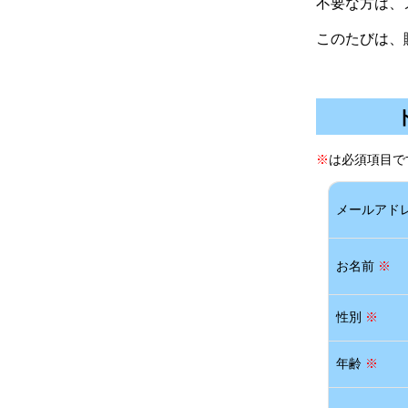
不要な方は、
このたびは、
石
※
は必須項目で
メールアド
お名前
※
性別
※
年齢
※