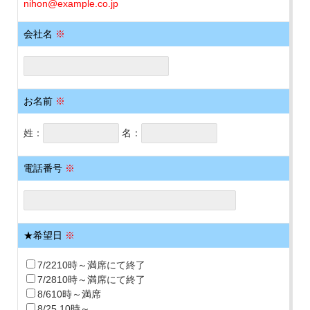
nihon@example.co.jp
会社名
※
お名前
※
姓：
名：
電話番号
※
★希望日
※
7/2210時～満席にて終了
7/2810時～満席にて終了
8/610時～満席
8/25 10時～