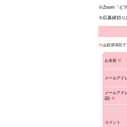
※Zoom「
※応募締切り
※
は必須項目で
お名前
※
メールアド
メールアドレ
認)
※
コメント