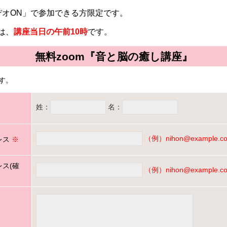
ビデオON」で参加できる方限定です。
は、
講座当日の午前10時
です。
無料zoom『音と脳の癒し講座』
す。
姓：
名：
（例）nihon@example.co.
レス
※
ス(確
（例）nihon@example.co.